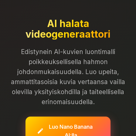
AI halata
videogeneraattori
Edistynein AI-kuvien luontimalli
poikkeuksellisella hahmon
johdonmukaisuudella. Luo upeita,
ammattitasoisia kuvia vertaansa vailla
olevilla yksityiskohdilla ja taiteellisella
erinomaisuudella.
Luo Nano Banana
AI:lla