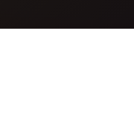
O que é Nano Banana?
Nano Banana é uma ferramenta de IA especializada
que transforma suas fotos em belas imagens no
estilo Flux Studio. Basta fazer upload de uma imagem
e nossa IA avançada gerará arte anime mágica