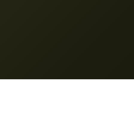
Nano Banana
© 2025 __BESKYTTET_1__. Alle rettigheder forbeholdes.