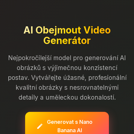
AI Obejmout Video
Generátor
Nejpokročilejší model pro generování AI
obrázků s výjimečnou konzistencí
postav. Vytvářejte úžasné, profesionální
kvalitní obrázky s nesrovnatelnými
detaily a uměleckou dokonalostí.
Generovat s Nano
Banana AI