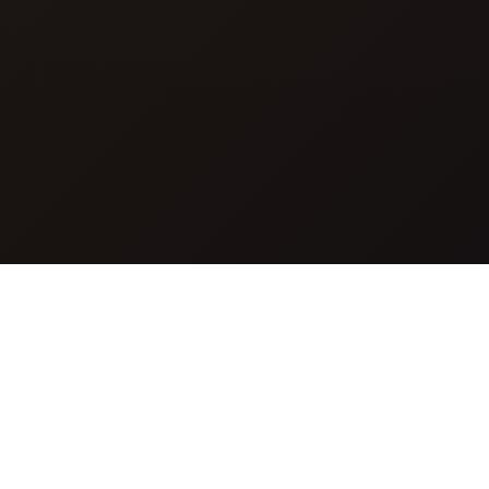
Co je to Nano Banana?