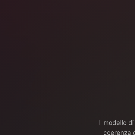
Il modello d
coerenza d