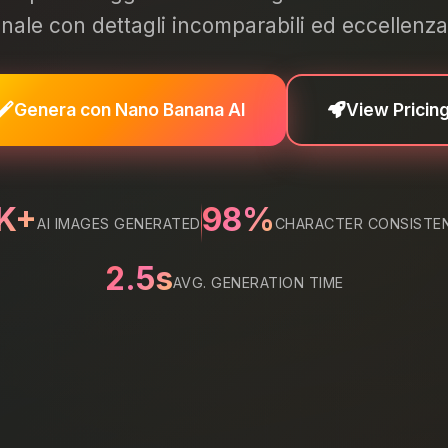
nale con dettagli incomparabili ed eccellenza 
Genera con Nano Banana AI
View Pricin
K+
98%
AI IMAGES GENERATED
CHARACTER CONSISTE
2.5s
AVG. GENERATION TIME