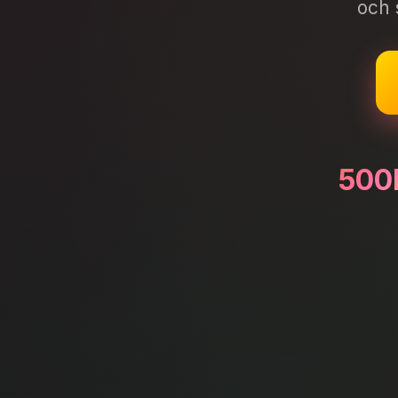
och 
500