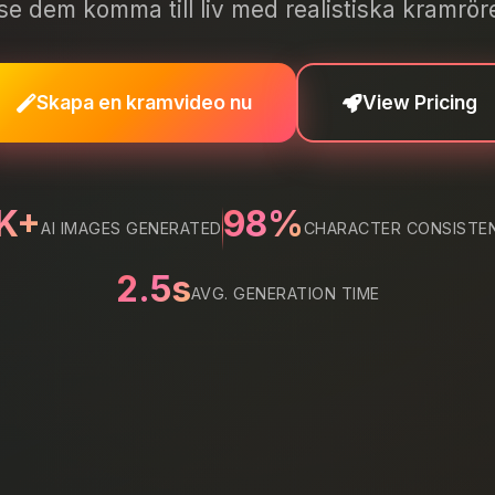
se dem komma till liv med realistiska kramröre
Skapa en kramvideo nu
View Pricing
K+
98%
AI IMAGES GENERATED
CHARACTER CONSISTE
2.5s
AVG. GENERATION TIME