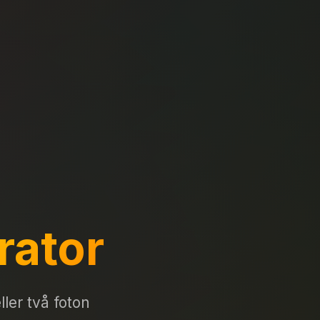
rator
ler två foton