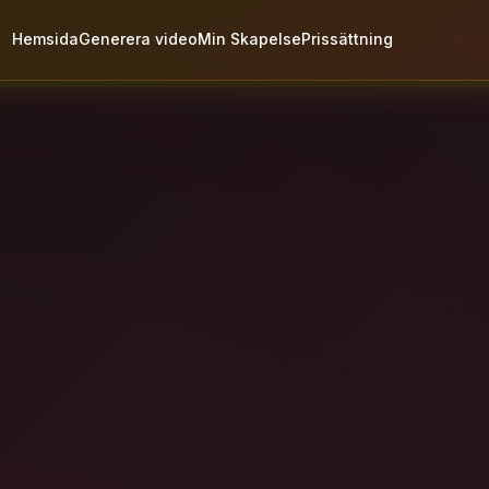
Hemsida
Generera video
Min Skapelse
Prissättning