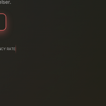
lser.
NCY RATE