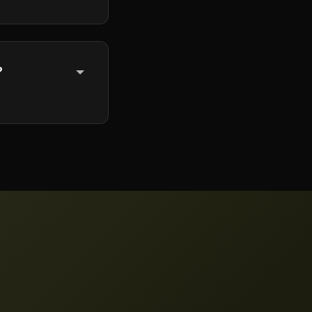
?
 som innehåller