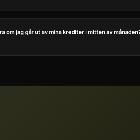
your inquiries as soon as possible.
ra om jag går ut av mina krediter i mitten av månaden
rligare kreditpaket eller uppgradera till en högre nivåplan
editer.