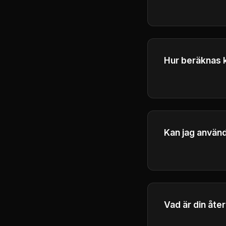
Ja, du kan när s
av din nuvarand
Hur beräknas 
Kontrollera kred
Kan jag använ
Ja, Plus- och P
genererade vide
Vad är din åte
Se vår återbetal