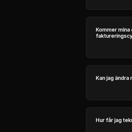
återbetalningsvil
Kommer mina oa
faktureringsc
Krediter löper ut
att säkerställa r
Kan jag ändra 
Ja, du kan uppg
Hur får jag te
Get help throug