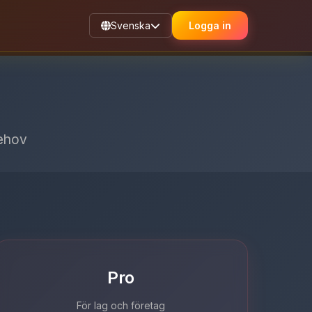
Svenska
Logga in
behov
Pro
För lag och företag