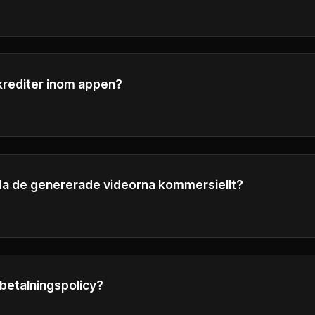
om helst avbryta din prenumeration. Din tillgång fortsätter f
e faktureringsperiod.
krediter inom appen?
itberäkningsuppgifterna i generationsgränssnittet.
da de genererade videorna kommersiellt?
ro-abonnenter har fullständiga kommersiella rättigheter att
or för affärsändamål.
rbetalningspolicy?
ningspolicy i sidfoten för detaljerad information om våra