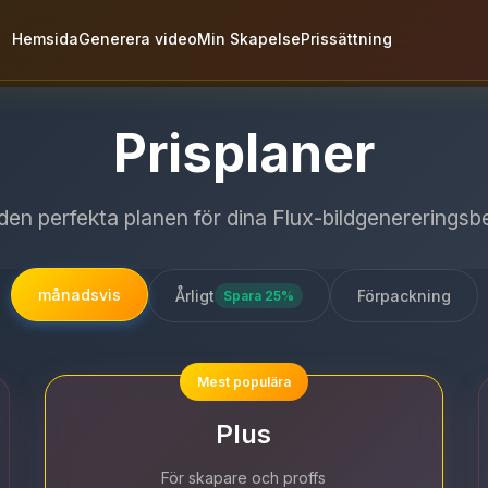
Hemsida
Generera video
Min Skapelse
Prissättning
Prisplaner
 den perfekta planen för dina Flux-bildgenererings
månadsvis
Årligt
Förpackning
Spara 25%
Mest populära
Plus
För skapare och proffs