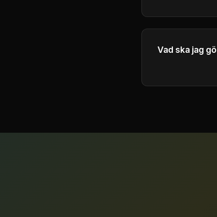
will respond to 
Vad ska jag gö
Du kan köpa ytte
fler månatliga kr