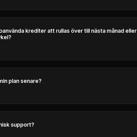
lkor.
nvända krediter att rullas över till nästa månad eller
ykel?
 i slutet av varje faktureringscykel och rullas inte över till 
ättvis användning.
min plan senare?
radera eller nedgradera din plan när som helst.
knisk support?
h our customer service center by emailing
support@ai-flux