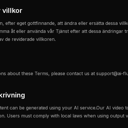
 villkor
n, efter eget gottfinnande, att ändra eller ersätta dessa vill
ma åt eller använda vår Tjänst efter att dessa ändringar tr
av de reviderade villkoren.
ons about these Terms, please contact us at
support@ai-fl
krivning
nt can be generated using your AI service.Our AI video t
tion. Users must comply with local laws when using output v