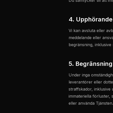
Du samtycker till att in
4. Upphörande
Vi kan avsluta eller av
meddelande eller ansvar
begränsning, inklusive m
5. Begränsning
Under inga omständighe
leverantörer eller dotter
straffskador, inklusive
immateriella förluster, s
eller använda Tjänsten