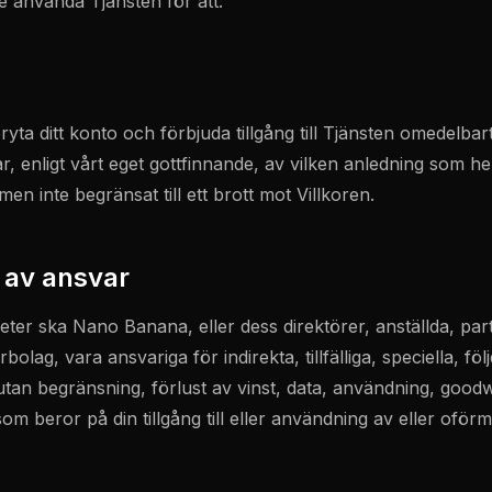
te använda Tjänsten för att:
bryta ditt konto och förbjuda tillgång till Tjänsten omedelba
, enligt vårt eget gottfinnande, av vilken anledning som he
en inte begränsat till ett brott mot Villkoren.
 av ansvar
ter ska Nano Banana, eller dess direktörer, anställda, par
bolag, vara ansvariga för indirekta, tillfälliga, speciella, föl
 utan begränsning, förlust av vinst, data, användning, goodwi
om beror på din tillgång till eller användning av eller oförmåg
.