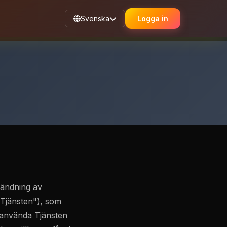
Svenska
Logga in
vändning av
"Tjänsten"), som
r använda Tjänsten