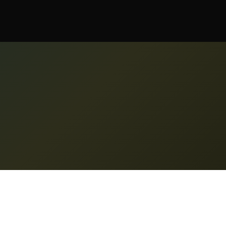
oner
Stöd