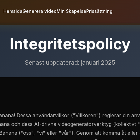
Hemsida
Generera video
Min Skapelse
Prissättning
Integritetspolicy
Senast uppdaterad: januari 2025
nana! Dessa användarvillkor ("Villkoren") reglerar din an
na och dess AI-drivna videogeneratorverktyg (kollektivt 
 Banana ("oss", "vi" eller "vår"). Genom att komma åt elle