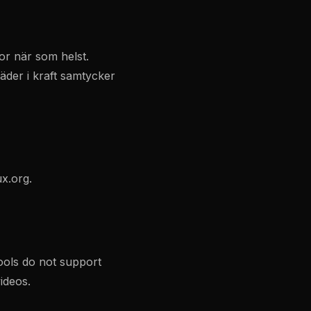
kor när som helst.
äder i kraft samtycker
ux.org
.
ools do not support
ideos.