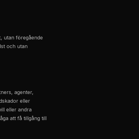
rt, utan föregående
lst och utan
tners, agenter,
jdskador eller
ll eller andra
a att få tillgång till