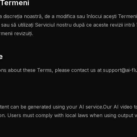
a Termeni
 discreția noastră, de a modifica sau înlocui acești Termen
au să utilizați Serviciul nostru după ce aceste revizii intră 
menii revizuiți.
e
ons about these Terms, please contact us at
support@ai-fl
nt can be generated using your AI service.Our AI video t
tion. Users must comply with local laws when using output v