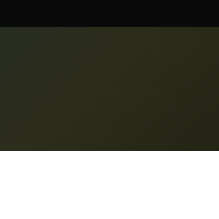
ristici
Suport
e video
Prețuri