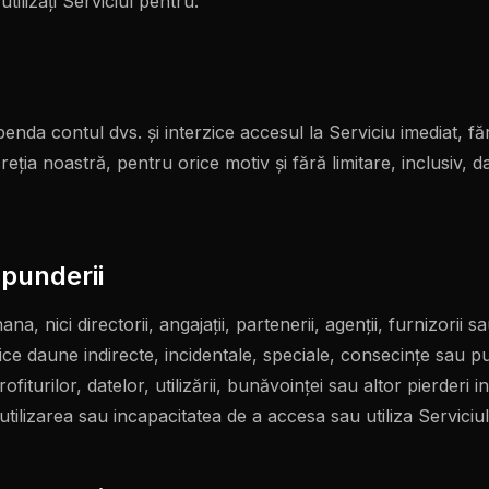
tilizați Serviciul pentru:
nda contul dvs. și interzice accesul la Serviciu imediat, făr
eția noastră, pentru orice motiv și fără limitare, inclusiv, dar
spunderii
, nici directorii, angajații, partenerii, agenții, furnizorii sau 
ce daune indirecte, incidentale, speciale, consecințe sau pun
rofiturilor, datelor, utilizării, bunăvoinței sau altor pierderi i
utilizarea sau incapacitatea de a accesa sau utiliza Serviciul