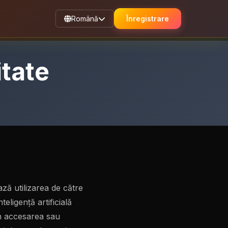
Română
Înregistrare
itate
ză utilizarea de către
eligență artificială
in accesarea sau