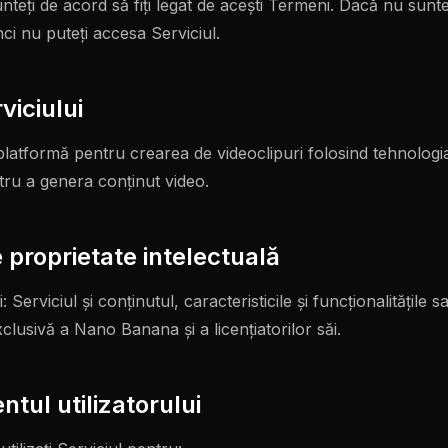
sunteți de acord să fiți legat de acești Termeni. Dacă nu sunt
ci nu puteți accesa Serviciul.
rviciului
tformă pentru crearea de videoclipuri folosind tehnologia A
tru a genera conținut video.
e proprietate intelectuală
: Serviciul și conținutul, caracteristicile și funcționalitățile s
lusivă a Nano Banana și a licențiatorilor săi.
tul utilizatorului