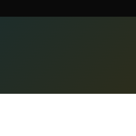
Caracte
Nano Banana
Generar
© 2025 __PROTECTAT_1__. Toate
drepturile rezervate.