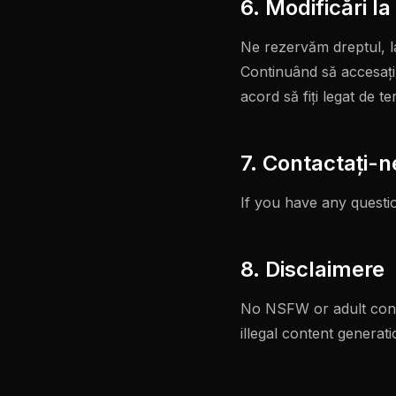
6. Modificări l
Ne rezervăm dreptul, la
Continuând să accesați s
acord să fiți legat de ter
7. Contactaţi-n
If you have any questi
8. Disclaimere
No NSFW or adult conte
illegal content genera