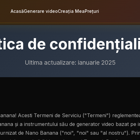
Acasă
Generare video
Creația Mea
Prețuri
tica de confidențial
Ultima actualizare: ianuarie 2025
Banana! Acesti Termeni de Serviciu ("Termeni") reglementea
anana și a instrumentului său de generator video bazat pe int
, furnizat de Nano Banana ("noi", "noi" sau "al nostru"). Pr