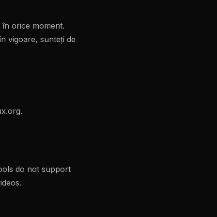
i în orice moment.
în vigoare, sunteți de
ux.org
.
ools do not support
ideos.