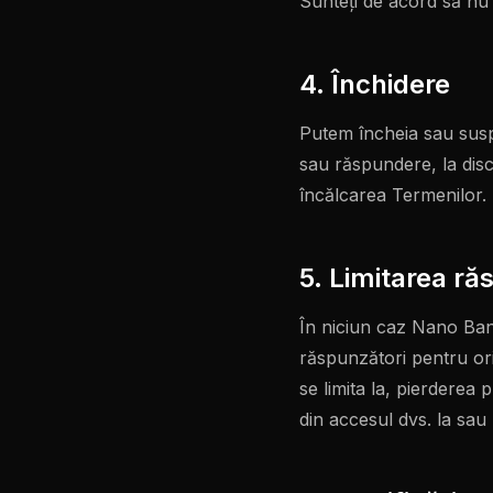
Sunteți de acord să nu u
4. Închidere
Putem încheia sau suspe
sau răspundere, la discr
încălcarea Termenilor.
5. Limitarea ră
În niciun caz Nano Banana
răspunzători pentru ori
se limita la, pierderea p
din accesul dvs. la sau 