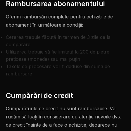
Rambursarea abonamentului
Oferim rambursări complete pentru achizițiile de
abonament în următoarele condiții:
Cererea trebuie făcută în termen de 3 zile de la
cumpărare
Utilizarea trebuie să fie limitată la 200 de pietre
prețioase (monede) sau mai puțin
Taxele de procesare vor fi deduse din suma de
rambursare
Cumpărări de credit
Cumpărăturile de credit nu sunt rambursabile. Vă
rugăm să luați în considerare cu atenție nevoile dvs.
de credit înainte de a face o achiziție, deoarece nu