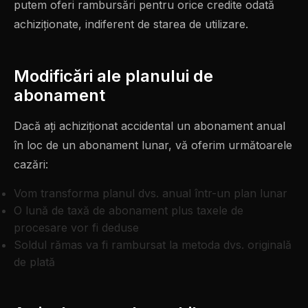
putem oferi rambursări pentru orice credite odată
achiziționate, indiferent de starea de utilizare.
Modificări ale planului de
abonament
Dacă ați achiziționat accidental un abonament anual
în loc de un abonament lunar, vă oferim următoarele
cazări:
Vom transforma planul dvs. anual într-un plan lunar
O lună de taxă de abonament plus taxele de
procesare vor fi deduse
Soldul rămas va fi rambursat la metoda dvs. originală
de plată