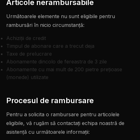
Articole nerambursabile
Următoarele elemente nu sunt eligibile pentru
rambursări în nicio circumstanță:
Achiziții de credit
Timpul de abonare care a trecut deja
Taxe de prelucrare
Abonamente dincolo de fereastra de 3 zile
Abonamente cu mai mult de 200 pietre prețioase
(monede) utilizate
Procesul de rambursare
Pentru a solicita o rambursare pentru articolele
eligibile, vă rugăm să contactați echipa noastră de
asistență cu următoarele informații: