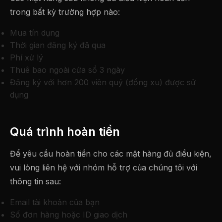
trong bất kỳ trường hợp nào:
Mua tín dụng
Thời gian đăng ký đã qua
Phí xử lý
Thuê bao ngoài cửa sổ 3 ngày
Đăng ký với hơn 200 viên quý (đồng xu) được sử
dụng
Quá trình hoàn tiền
Để yêu cầu hoàn tiền cho các mặt hàng đủ điều kiện,
vui lòng liên hệ với nhóm hỗ trợ của chúng tôi với
thông tin sau:
Email tài khoản của bạn
Số đơn hàng hoặc ID giao dịch