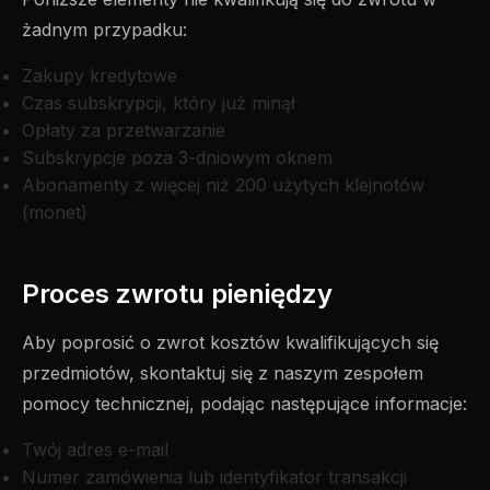
żadnym przypadku:
Zakupy kredytowe
Czas subskrypcji, który już minął
Opłaty za przetwarzanie
Subskrypcje poza 3-dniowym oknem
Abonamenty z więcej niż 200 użytych klejnotów
(monet)
Proces zwrotu pieniędzy
Aby poprosić o zwrot kosztów kwalifikujących się
przedmiotów, skontaktuj się z naszym zespołem
pomocy technicznej, podając następujące informacje:
Twój adres e-mail
Numer zamówienia lub identyfikator transakcji