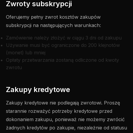
Zwroty subskrypcji
Oferujemy pełny zwrot kosztów zakupów
subskrypcji na następujących warunkach:
Zamówienie należy złożyć w ciągu 3 dni od zakupu
Używanie musi być ograniczone do 200 klejnotów
(monet) lub mniej
Opłaty przetwarzania zostaną odliczone od kwoty
zwrotu
Zakupy kredytowe
Zakupy kredytowe nie podlegają zwrotowi. Proszę
starannie rozważyć potrzeby kredytowe przed
dokonaniem zakupu, ponieważ nie możemy zwrócić
żadnych kredytów po zakupie, niezależnie od statusu