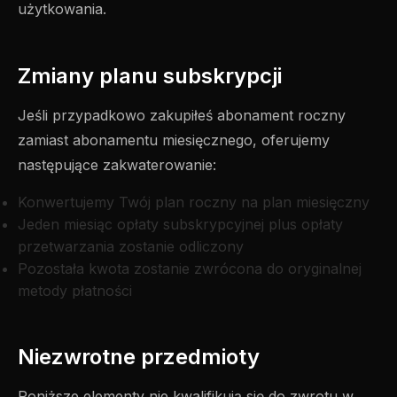
użytkowania.
Zmiany planu subskrypcji
Jeśli przypadkowo zakupiłeś abonament roczny
zamiast abonamentu miesięcznego, oferujemy
następujące zakwaterowanie:
Konwertujemy Twój plan roczny na plan miesięczny
Jeden miesiąc opłaty subskrypcyjnej plus opłaty
przetwarzania zostanie odliczony
Pozostała kwota zostanie zwrócona do oryginalnej
metody płatności
Niezwrotne przedmioty
Poniższe elementy nie kwalifikują się do zwrotu w