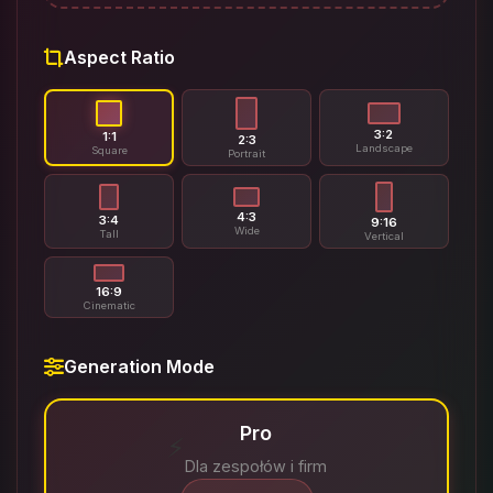
Aspect Ratio
3:2
1:1
2:3
Landscape
Square
Portrait
4:3
3:4
9:16
Wide
Tall
Vertical
16:9
Cinematic
Generation Mode
Pro
⚡
Dla zespołów i firm