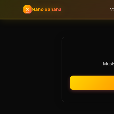
Nano Banana
S
Musis