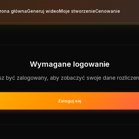
trona główna
Generuj wideo
Moje stworzenie
Cenowanie
Wymagane logowanie
z być zalogowany, aby zobaczyć swoje dane rozlicze
Zaloguj się