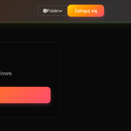
Polski
Zaloguj się
niowe.