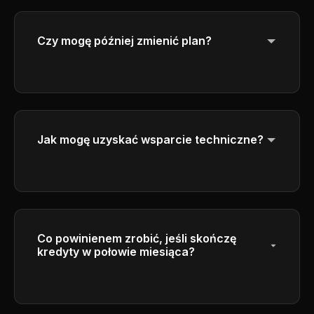
kolejny okres, aby zapewnić uczciwe
wykorzystanie.
Czy mogę później zmienić plan?
Tak, możesz uaktualnić lub obniżyć swój
plan w dowolnym momencie.
Jak mogę uzyskać wsparcie techniczne?
Get help through our customer service
center by emailing
support@ai-flux.org
. Our
team will respond to your inquiries as soon
as possible.
Co powinienem zrobić, jeśli skończę
kredyty w połowie miesiąca?
Możesz kupić dodatkowe pakiety kredytowe
lub uaktualnić do planu wyższego poziomu,
który obejmuje więcej kredytów