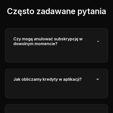
Często zadawane pytania
Czy mogę anulować subskrypcję w
dowolnym momencie?
Tak, możesz anulować subskrypcję w
dowolnym momencie. Dostęp będzie
kontynuowany do końca bieżącego okresu
rozliczeniowego.
Jak obliczamy kredyty w aplikacji?
Proszę sprawdzić szczegóły obliczenia
kredytu w interfejsie generowania.