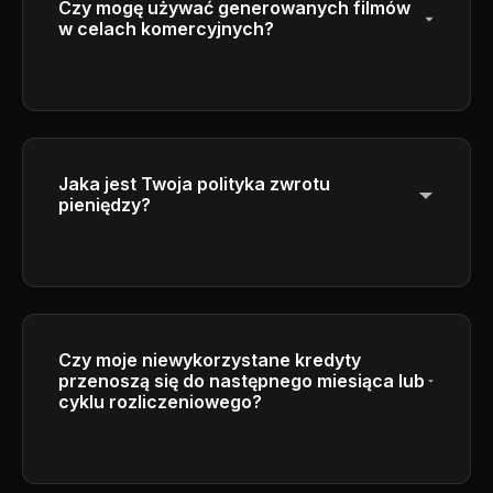
Czy mogę używać generowanych filmów
w celach komercyjnych?
Tak, abonenci planów Plus i Pro mają pełne
prawa komercyjne do używania
generowanych przez nich filmów w celach
biznesowych.
Jaka jest Twoja polityka zwrotu
pieniędzy?
Proszę zapoznać się z naszą Polityką
zwrotu pieniędzy w stopce, aby uzyskać
szczegółowe informacje na temat naszych
warunków zwrotu pieniędzy.
Czy moje niewykorzystane kredyty
przenoszą się do następnego miesiąca lub
cyklu rozliczeniowego?
Kredyty wygasają na koniec każdego cyklu
rozliczeniowego i nie przenoszą się na