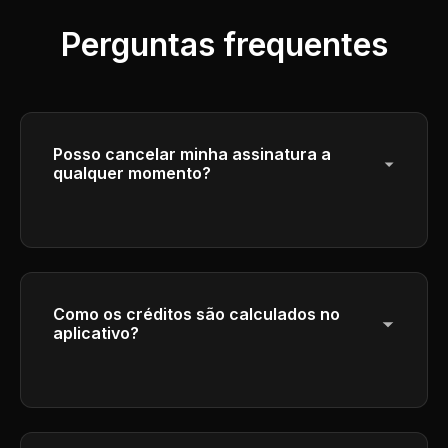
Perguntas frequentes
Posso cancelar minha assinatura a
qualquer momento?
Sim, você pode cancelar sua assinatura a
qualquer momento. Seu acesso continuará
até o final do período de faturamento atual.
Como os créditos são calculados no
aplicativo?
Por favor, verifique os detalhes de cálculo
de crédito na interface de geração.