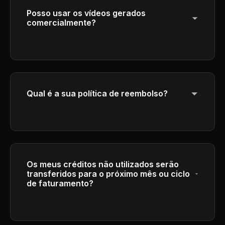
Posso usar os vídeos gerados
comercialmente?
Sim, os assinantes dos planos Plus e Pro
têm direitos comerciais completos para usar
seus vídeos gerados para fins comerciais.
Qual é a sua política de reembolso?
Por favor, consulte nossa Política de
reembolso no rodapé para obter
informações detalhadas sobre nossos
termos e condições de reembolso.
Os meus créditos não utilizados serão
transferidos para o próximo mês ou ciclo
de faturamento?
Os créditos expiram no final de cada ciclo de
faturamento e não são transferidos para o