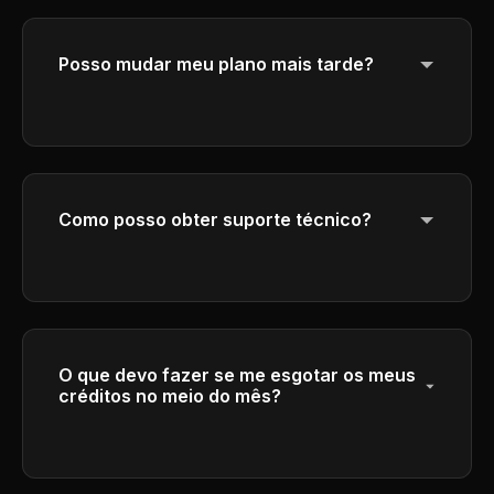
próximo período para garantir um uso justo.
Posso mudar meu plano mais tarde?
Sim, você pode atualizar ou diminuir seu
plano a qualquer momento.
Como posso obter suporte técnico?
Get help through our customer service
center by emailing
support@ai-flux.org
. Our
team will respond to your inquiries as soon
as possible.
O que devo fazer se me esgotar os meus
créditos no meio do mês?
Você pode comprar pacotes de crédito
adicionais ou atualizar para um plano de
nível superior que inclua mais créditos