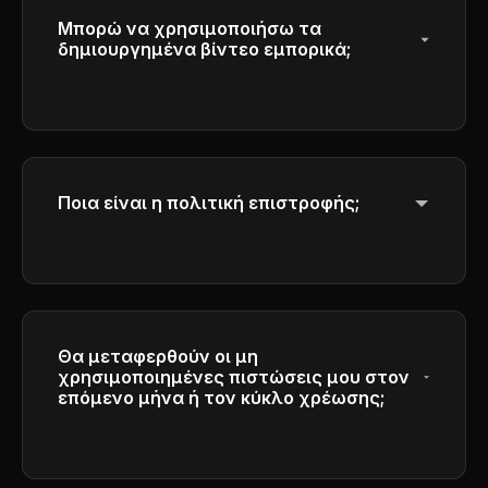
Μπορώ να χρησιμοποιήσω τα
δημιουργημένα βίντεο εμπορικά;
Ναι, οι συνδρομητές των προγραμμάτων
Plus και Pro έχουν πλήρη εμπορικά
δικαιώματα να χρησιμοποιούν τα βίντεο
που δημιουργούν για επιχειρηματικούς
σκοπούς.
Ποια είναι η πολιτική επιστροφής;
Παρακαλούμε ανατρέξτε στην Πολιτική
Επιστροφής Χρήματος στο υπόβαθρο για
λεπτομερείς πληροφορίες σχετικά με τους
όρους και τις προϋποθέσεις επιστροφής
χρήματος.
Θα μεταφερθούν οι μη
χρησιμοποιημένες πιστώσεις μου στον
επόμενο μήνα ή τον κύκλο χρέωσης;
Οι πιστώσεις λήγουν στο τέλος κάθε
κύκλου χρέωσης και δεν μεταφέρονται