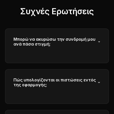
Συχνές Ερωτήσεις
Μπορώ να ακυρώσω την συνδρομή μου
ανά πάσα στιγμή;
Ναι, μπορείτε να ακυρώσετε την
συνδρομή σας ανά πάσα στιγμή. Η
πρόσβαση σας θα συνεχιστεί μέχρι το
τέλος της τρέχουσας περιόδου χρέωσης.
Πώς υπολογίζονται οι πιστώσεις εντός
της εφαρμογής;
Παρακαλούμε ελέγξτε τις λεπτομέρειες
υπολογισμού πιστώσεων στη διεπαφή
παραγωγής.