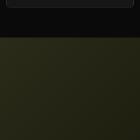
πιστώσεων ή να αναβαθμίσετε σε ένα
σχέδιο υψηλότερου επιπέδου που
περιλαμβάνει περισσότερες μηνιαίες
πιστώσεις.