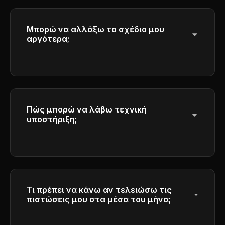
στην επόμενη περίοδο για να εξασφαλιστεί
η δίκαιη χρήση.
Μπορώ να αλλάξω το σχέδιο μου
αργότερα;
Ναι, μπορείτε να αναβαθμίσετε ή να
υποβαθμίσετε το σχέδιό σας ανά πάσα
στιγμή.
Πώς μπορώ να λάβω τεχνική
υποστήριξη;
Get help through our customer service
center by emailing
support@ai-flux.org
. Our
team will respond to your inquiries as soon
as possible.
Τι πρέπει να κάνω αν τελειώσω τις
πιστώσεις μου στα μέσα του μήνα;
Μπορείτε να αγοράσετε πρόσθετα πακέτα