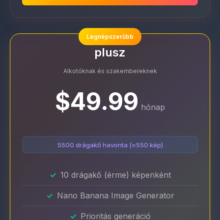
Legnépszerűbb
plusz
Alkotóknak és szakembereknek
$49.99
hónap
5500 drágakő havonta (≈550 kép)
10 drágakő (érme) képenként
Nano Banana Image Generator
Prioritás generáció