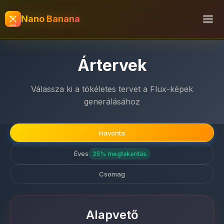
Nano Banana
Ártervek
Válassza ki a tökéletes tervet a Flux-képek
generálásához
Havonta
Éves
25% megtakarítás
Csomag
Alapvető