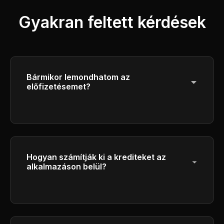
Gyakran feltett kérdések
Bármikor lemondhatom az
előfizetésemet?
Igen, bármikor törölheti az előfizetését. A
hozzáférés a jelenlegi számlázási időszak
végéig folytatódik.
Hogyan számítják ki a krediteket az
alkalmazáson belül?
Kérjük, ellenőrizze a hitelszámolási
részleteket a generációs felületen.