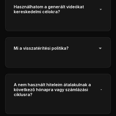
Használhatom a generált videókat
kereskedelmi célokra?
Igen, a Plus és a Pro csomag előfizetőinek
teljes kereskedelmi jogai vannak a generált
videóik üzleti célokra történő használatára.
Mi a visszatérítési politika?
Kérjük, olvassa el a visszatérítési
szabályzatunkat a láblázatban a
visszatérítési feltételeinkről szóló részletes
információkért.
A nem használt hiteleim átalakulnak a
következő hónapra vagy számlázási
ciklusra?
A hitelek minden számlázási ciklus végén
lejárnak, és a tisztességes felhasználás