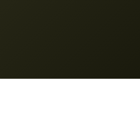
Nano Banana
© 2025 __VÉDETT_1__. Minden jog fenntartva.
Jellemzők