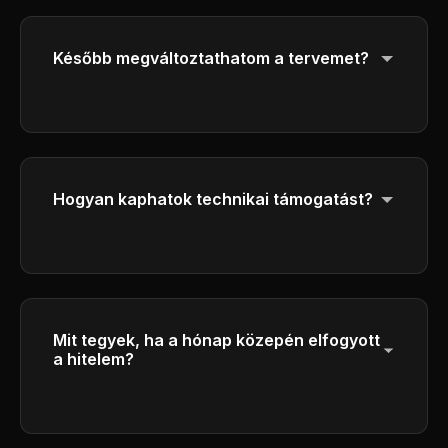
biztosítása érdekében nem kerülnek át a
következő időszakra.
Később megváltoztathatom a tervemet?
Igen, bármikor frissítheti vagy csökkentheti a
tervet.
Hogyan kaphatok technikai támogatást?
Get help through our customer service
center by emailing
support@ai-flux.org
. Our
team will respond to your inquiries as soon
as possible.
Mit tegyek, ha a hónap közepén elfogyott
a hitelem?
További kreditcsomagokat vásárolhat, vagy
frissíthet egy magasabb szintű tervre, amely
több havi kreditet tartalmaz.