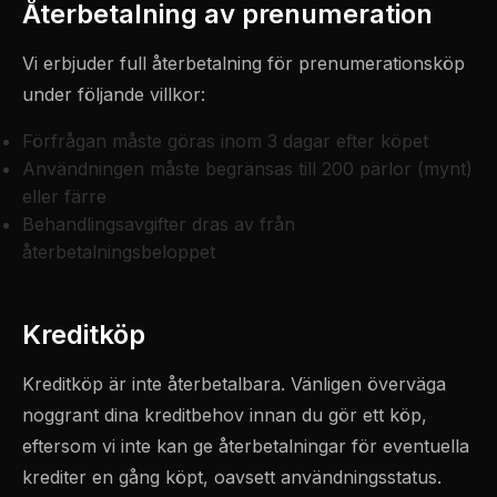
Återbetalning av prenumeration
Vi erbjuder full återbetalning för prenumerationsköp
under följande villkor:
Förfrågan måste göras inom 3 dagar efter köpet
Användningen måste begränsas till 200 pärlor (mynt)
eller färre
Behandlingsavgifter dras av från
återbetalningsbeloppet
Kreditköp
Kreditköp är inte återbetalbara. Vänligen överväga
noggrant dina kreditbehov innan du gör ett köp,
eftersom vi inte kan ge återbetalningar för eventuella
krediter en gång köpt, oavsett användningsstatus.