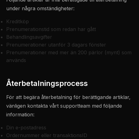
under några omständigheter:
Kreditköp
Prenumerationstid som redan har gått
Behandlingsavgifter
Prenumerationer utanför 3 dagars fönster
Prenumerationer med mer än 200 pärlor (mynt) som
används
Återbetalningsprocess
För att begära återbetalning för berättigande artiklar,
vänligen kontakta vårt supportteam med följande
information:
Din e-postadress
Ordernummer eller transaktionsID