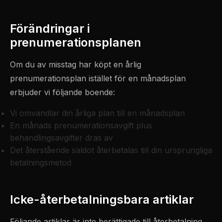
Förändringar i
prenumerationsplanen
Om du av misstag har köpt en årlig
prenumerationsplan istället för en månadsplan
erbjuder vi följande boende:
Vi omvandlar din årliga plan till en månadsplan
En månads prenumerationsavgift plus
behandlingsavgifter dras av
Det återstående saldot återbetalas till din ursprungliga
betalningsmetod
Icke-återbetalningsbara artiklar
Följande artiklar är inte berättigade till återbetalning