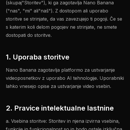
(skupaj"Storitev"), ki ga zagotavlja Nano Banana
("nas", "mi" ali"naš"). Z dostopom ali uporabo
storitve se strinjate, da vas zavezujejo ti pogoji. Če se
s katerim koli delom pogojev ne strinjate, ne smete
dostopati do storitve.
1. Uporaba storitve
Nano Banana zagotavlja platformo za ustvarjanje
videoposnetkov z uporabo AI tehnologije. Uporabniki
lahko vnesejo opise za ustvarjanje video vsebin.
2. Pravice intelektualne lastnine
a. Vsebina storitve: Storitev in njena izvirna vsebina,
funkcije in funkcionalnost so in bodo ostale izključna