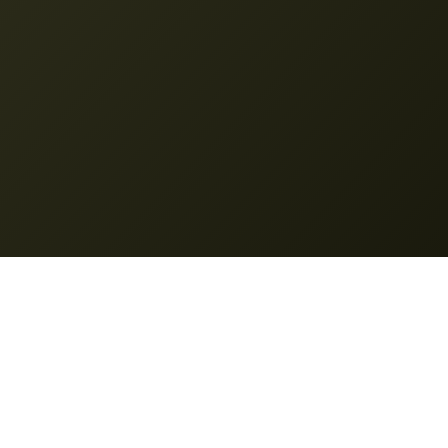
Nano Banana
© 2025 Nano Banana. Vse pravice pridržane.
Značilnosti