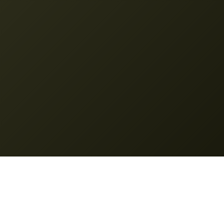
Nano Banana
© 2025 __PROTETTO_1__. Tutti i diritti riservati.